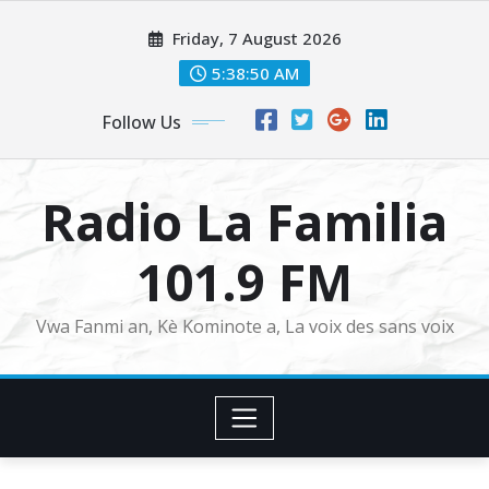
Skip
Friday, 7 August 2026
to
content
5:38:51 AM
Follow Us
Radio La Familia
101.9 FM
Vwa Fanmi an, Kè Kominote a, La voix des sans voix