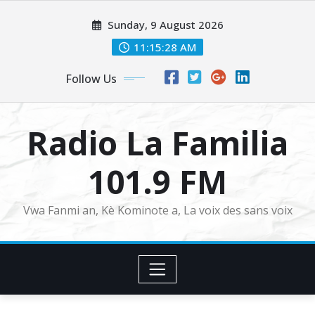
Skip
Sunday, 9 August 2026
to
content
11:15:28 AM
Follow Us
Radio La Familia
101.9 FM
Vwa Fanmi an, Kè Kominote a, La voix des sans voix