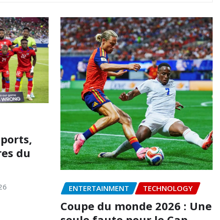
sports,
res du
26
ENTERTAINMENT
TECHNOLOGY
Coupe du monde 2026 : Une
seule faute pour le Cap-