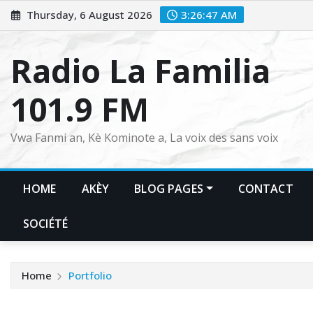
Skip
Thursday, 6 August 2026
3:26:48 AM
to
content
Radio La Familia
101.9 FM
Vwa Fanmi an, Kè Kominote a, La voix des sans voix
HOME
AKÈY
BLOG PAGES
CONTACT
SOCIÉTÉ
Home
Portfolio