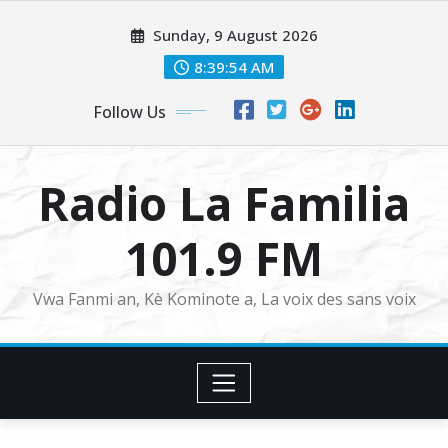
Skip
Sunday, 9 August 2026
to
content
8:39:55 AM
Follow Us
Radio La Familia
101.9 FM
Vwa Fanmi an, Kè Kominote a, La voix des sans voix