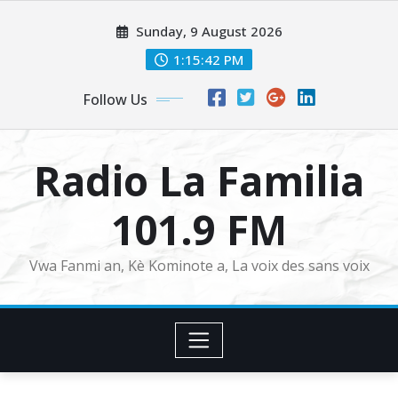
Skip
Sunday, 9 August 2026
to
content
1:15:43 PM
Follow Us
Radio La Familia
101.9 FM
Vwa Fanmi an, Kè Kominote a, La voix des sans voix