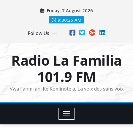
Skip
Friday, 7 August 2026
to
content
9:30:26 AM
Follow Us
Radio La Familia
101.9 FM
Vwa Fanmi an, Kè Kominote a, La voix des sans voix