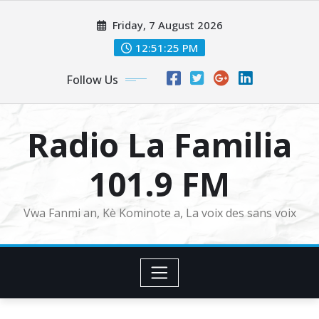
Skip
Friday, 7 August 2026
to
content
12:51:26 PM
Follow Us
Radio La Familia
101.9 FM
Vwa Fanmi an, Kè Kominote a, La voix des sans voix